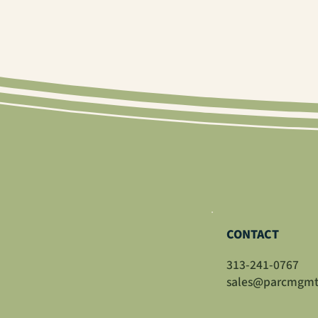
CONTACT
313-241-0767
sales@parcmgm