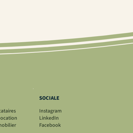
SOCIALE
cataires
Instagram
ocation
LinkedIn
obilier
Facebook