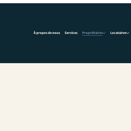
À propos de nous
Services
Propriétaires
Locataires
ACAS
res fonciers