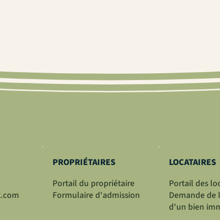
PROPRIÉTAIRES
LOCATAIRES
Portail du propriétaire
Portail des lo
t.com
Formulaire d'admission
Demande de l
d'un bien imm